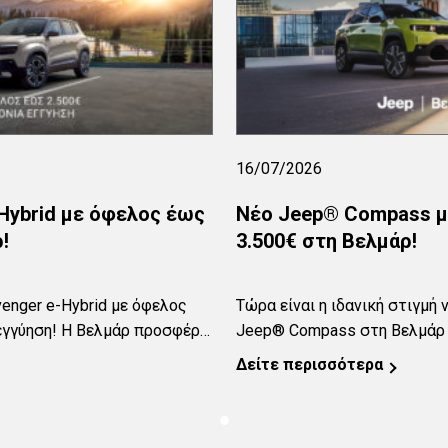
16/07/2026
Hybrid με όφελος έως
Νέο Jeep® Compass μ
!
3.500€ στη Βελμάρ!
enger e-Hybrid με όφελος
Τώρα είναι η ιδανική στιγμή
 εγγύηση! Η Βελμάρ προσφέρει
Jeep® Compass στη Βελμάρ 
απόκτησης του Jeep Avenger
Με τολμηρό σχεδιασμό, προη
Δείτε περισσότερα
 σημαντικό οικονομικό
τις θρυλικές δυνατότητες τη
 κορυφαία κάλυψη για
Jeep® Compass είναι πλέον 
 χρόνια εργοστασιακή
έως 3.500€ και 8 χρόνια εργ