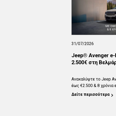
31/07/2026
Jeep® Avenger e-
2.500€ στη Βελμάρ
Ανακαλύψτε το Jeep Av
έως €2.500 & 8 χρόνια
μια μοναδική ευκαιρία 
Δείτε περισσότερα
e-Hybrid, συνδυάζοντας
όφελος έως 2.500€ και
απόλυτη σιγουριά με 8