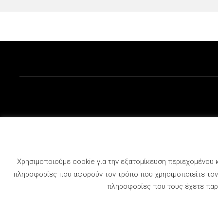
εγγύηση. Ισχύει για πε
ετοιμοπαράδοτων αυτο
γνήσιο Jeep με αυθεντι
γίνεται πιο […]
Αρχική
Η Εταιρεία
Ευκαιρίες Καριέ
Χρησιμοποιούμε cookie για την εξατομίκευση περιεχομένου κ
πληροφορίες που αφορούν τον τρόπο που χρησιμοποιείτε τον 
πληροφορίες που τους έχετε παρα