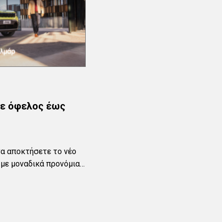
ε όφελος έως
 να αποκτήσετε το νέο
με μοναδικά προνόμια.
γμένη τεχνολογία και
ς Jeep®, το νέο
διαθέσιμο με όφελος
οστασιακή