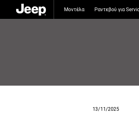
Αρχική
»
Η Jeep Βελμάρ Χορηγός στο 5ο Dirfys Trail Run!
Μοντέλα
Ραντεβού για Servi
13/11/2025