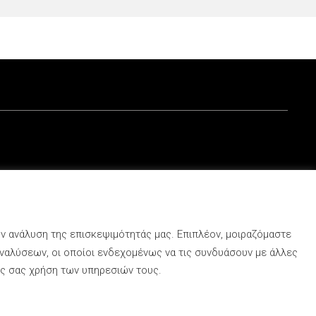
αριθμό ετοιμοπαράδοτων
 είναι έτοιμο να σας
 με απόλυτη σιγουριά,
ν πόλη έως την επόμενη
ροι Χρήσης – Πολιτική Απορρήτου
Cookies
ην ανάλυση της επισκεψιμότητάς μας. Επιπλέον, μοιραζόμαστε
ναλύσεων, οι οποίοι ενδεχομένως να τις συνδυάσουν με άλλες
υς σας χρήση των υπηρεσιών τους.