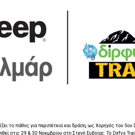
ει το πάθος για περιπέτεια και δράση, ως Χορηγός του 5ου Di
θεί στις 29 & 30 Νοεμβρίου στη Στενή Ευβοίας. Το Dirfys Trai