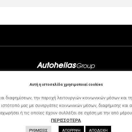
ριορισμένο αριθμό
εγγύηση, για περιορισμένο 
κινήτων. Αποτελώντας ένα
αυτοκινήτων! Το νέο Compass
κό DNA, το Avenger e-Hybrid
συνοδεύσει σε κάθε διαδρομή
από την καθημερινότητα στη
απόδρασή […]
Αυτή η ιστοσελίδα χρησιμοποιεί cookies
ρας
Ζητήστε Προσφορά
Μεταχειρισμένα
Επικοινωνία
Ό
αι διαφημίσεων, την παροχή λειτουργιών κοινωνικών μέσων και τ
ιστότοπό μας με συνεργάτες κοινωνικών μέσων, διαφήμισης και α
χωρήσει ή τις οποίες έχουν συλλέξει σε σχέση με την από μέρο
ΠΕΡΙΣΣΟΤΕΡΑ
© 2026 ΒΕΛΜΑΡ - Γ.Ε.ΜΗ. 87098802000
ΡΥΘΜΙΣΕΙΣ
ΑΠΟΡΡΙΨΗ
ΑΠΟΔΟΧΗ