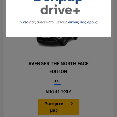
Γκάμες
AVENGER THE NORTH FACE
EDITION
4XE
ΑΠΟ
41.190 €
Ρωτήστε
μας