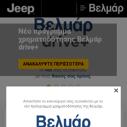
Nέο πρόγραμμα
χρηματοδότησης Βελμάρ
drive+
ΑΝΑΚΑΛΥΨΤΕ ΠΕΡΙΣΣΟΤΕΡΑ
×