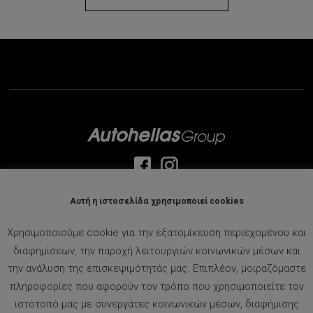
Αρχική
Αυτή η ιστοσελίδα χρησιμοποιεί cookies
Η Εταιρεία
Ευκαιρίες Καριέρας
Χρησιμοποιούμε cookie για την εξατομίκευση περιεχομένου και
Ζητήστε Προσφορά
διαφημίσεων, την παροχή λειτουργιών κοινωνικών μέσων και
Μεταχειρισμένα
την ανάλυση της επισκεψιμότητάς μας. Επιπλέον, μοιραζόμαστε
Επικοινωνία
πληροφορίες που αφορούν τον τρόπο που χρησιμοποιείτε τον
Όροι Χρήσης – Πολιτική Απορρήτου
ιστότοπό μας με συνεργάτες κοινωνικών μέσων, διαφήμισης